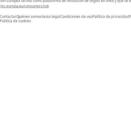
ión Europea facilita como plataforma de resolución de litigios en línea y que se 
://ec.europa.eu/consumers/odr
.
Contactar
Quiénes somos
Aviso legal
Condiciones de uso
Política de privacidad
Política de cookies