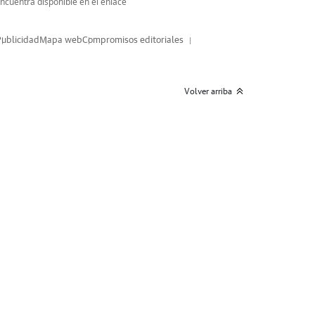
encuentra disponible en el enlace
Publicidad
Mapa web
Compromisos editoriales
Volver arriba